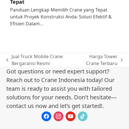
Tepat
Panduan Lengkap Memilih Crane yang Tepat
untuk Proyek Konstruksi Anda: Solusi Efektif &
Efisien Dalam…
Jual Truck Mobile Crane
Harga Tower
previous
next
Bergaransi Resmi
Crane Terbaru
post:
post:
Got questions or need expert support?
Reach out to Crane Indonesia today! Our
team is ready to assist you with tailored
solutions for your needs. Don’t hesitate—
contact us now and let’s get started!.
facebook
instagram
youtube
tiktok