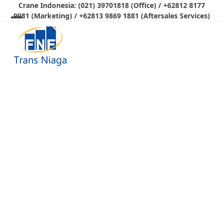
Skip
Crane Indonesia: (021) 39701818 (Office) / +62812 8177
9981 (Marketing) / +62813 9869 1881 (Aftersales Services)
to
Open
Close
content
mobile
mobile
menu
menu