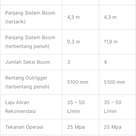
Panjang Sistem Boom
4,3 m
4,3 m
(tertarik)
Panjang Sistem Boom
9,3 m
11,9 m
(terbentang penuh)
Jumlah Seksi Boom
3
4
Rentang Outrigger
5100 mm
5100 mm
(terbentang penuh)
Laju Aliran
35 – 50
35 – 50
Rekomendasi
L/min
L/min
Tekanan Operasi
25 Mpa
25 Mpa