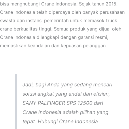
bisa menghubungi Crane Indonesia. Sejak tahun 2015,
Crane Indonesia telah dipercaya oleh banyak perusahaan
swasta dan instansi pemerintah untuk memasok truck
crane berkualitas tinggi. Semua produk yang dijual oleh
Crane Indonesia dilengkapi dengan garansi resmi,
memastikan keandalan dan kepuasan pelanggan.
Jadi, bagi Anda yang sedang mencari
solusi angkat yang andal dan efisien,
SANY PALFINGER SPS 12500 dari
Crane Indonesia adalah pilihan yang
tepat. Hubungi Crane Indonesia