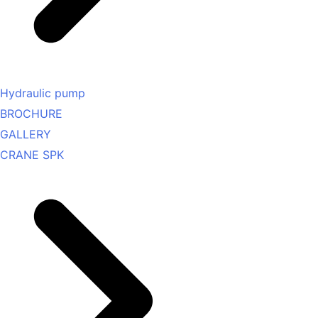
Hydraulic pump
BROCHURE
GALLERY
CRANE SPK