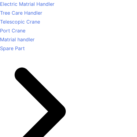
Electric Matrial Handler
Tree Care Handler
Telescopic Crane
Port Crane
Matrial handler
Spare Part