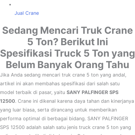
Jual Crane
Sedang Mencari Truk Crane
5 Ton? Berikut Ini
Spesifikasi Truck 5 Ton yang
Belum Banyak Orang Tahu
Jika Anda sedang mencari truk crane 5 ton yang andal,
artikel ini akan membahas spesifikasi dari salah satu
model terbaik di pasar, yaitu
SANY PALFINGER SPS
12500
. Crane ini dikenal karena daya tahan dan kinerjanya
yang luar biasa, serta dirancang untuk memberikan
performa optimal di berbagai bidang. SANY PALFINGER
SPS 12500 adalah salah satu jenis truck crane 5 ton yang