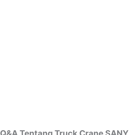
Q&A Tentang Truck Crane SANY