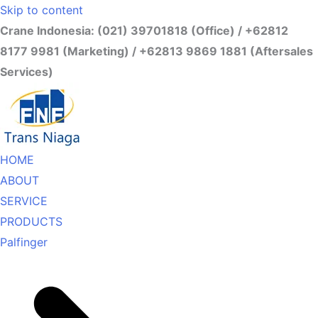
Skip to content
Crane Indonesia: (021) 39701818 (Office) / +62812
8177 9981 (Marketing) / +62813 9869 1881 (Aftersales
Services)
HOME
ABOUT
SERVICE
PRODUCTS
Palfinger