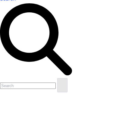
Open
Close
Search
mobile
mobile
menu
menu