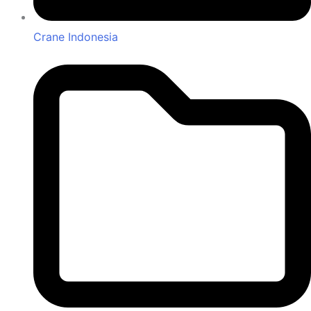
Crane Indonesia