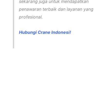
sekarang juga untuk mendapatkan
penawaran terbaik dan layanan yang
profesional.
Hubungi Crane Indonesi!