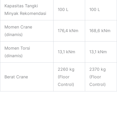
Kapasitas Tangki
100 L
100 L
Minyak Rekomendasi
Momen Crane
176,4 kNm
168,6 kNm
(dinamis)
Momen Torsi
13,1 kNm
13,1 kNm
(dinamis)
2260 kg
2370 kg
Berat Crane
(Floor
(Floor
Control)
Control)