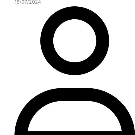
16/07/2024