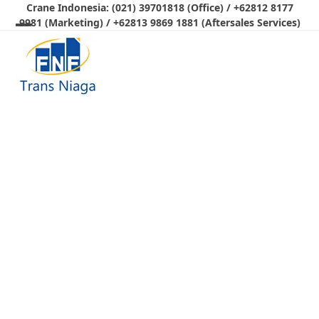
Skip
Crane Indonesia: (021) 39701818 (Office) / +62812 8177
9981 (Marketing) / +62813 9869 1881 (Aftersales Services)
to
Open
Close
content
mobile
mobile
menu
menu